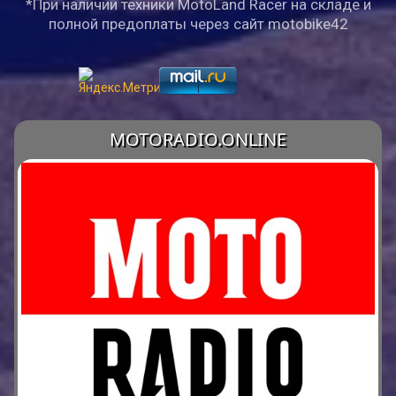
*При наличии техники MotoLand Racer на складе и
полной предоплаты через сайт motobike42
MOTORADIO.ONLINE